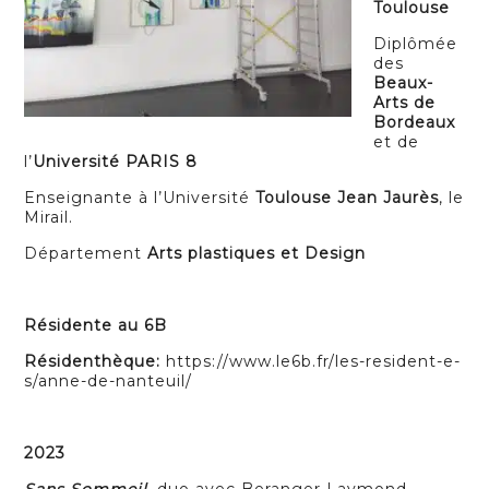
Toulouse
Diplômée
des
Beaux-
Arts de
Bordeaux
et de
l’
Université PARIS 8
Enseignante à l’Université
Toulouse Jean Jaurès
, le
Mirail.
Département
Arts plastiques et Design
Résidente au 6B
Résidenthèque:
https://www.le6b.fr/les-resident-e-
s/anne-de-nanteuil/
2023
Sans Sommeil
, duo avec Beranger Laymond,